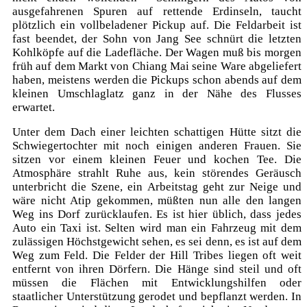
ausgefahrenen Spuren auf rettende Erdinseln, taucht
plötzlich ein vollbeladener Pickup auf. Die Feldarbeit ist
fast beendet, der Sohn von Jang See schnürt die letzten
Kohlköpfe auf die Ladefläche. Der Wagen muß bis morgen
früh auf dem Markt von Chiang Mai seine Ware abgeliefert
haben, meistens werden die Pickups schon abends auf dem
kleinen Umschlaglatz ganz in der Nähe des Flusses
erwartet.
Unter dem Dach einer leichten schattigen Hütte sitzt die
Schwiegertochter mit noch einigen anderen Frauen. Sie
sitzen vor einem kleinen Feuer und kochen Tee. Die
Atmosphäre strahlt Ruhe aus, kein störendes Geräusch
unterbricht die Szene, ein Arbeitstag geht zur Neige und
wäre nicht Atip gekommen, müßten nun alle den langen
Weg ins Dorf zurücklaufen. Es ist hier üblich, dass jedes
Auto ein Taxi ist. Selten wird man ein Fahrzeug mit dem
zulässigen Höchstgewicht sehen, es sei denn, es ist auf dem
Weg zum Feld. Die Felder der Hill Tribes liegen oft weit
entfernt von ihren Dörfern. Die Hänge sind steil und oft
müssen die Flächen mit Entwicklungshilfen oder
staatlicher Unterstützung gerodet und bepflanzt werden. In