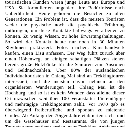
touristischen Kunden waren junge Leute aus Europa und
USA. Sie formulierten ungeniert ihre Bedürfnisse nach
Unberührtheit. Heute gehören die Besucher zu allen
Generationen. Ein Problem ist, dass die meisten Touristen
weder die physische noch die psychische Erfahrung
mitbringen, um diese Kontakte halbwegs verarbeiten zu
können. Zu wenig Wissen, zu hohe Erwartungshaltungen.
So wird der Kontakt heute nur noch in 30 Minuten
Rhythmen praktiziert: Fotos machen, Kunsthandwerk
kaufen, einen Lisu anfassen. Der Weg führt zurück über
einen Höhenweg, an einigen schattigen Plätzen stehen
bereits große Holzbänke für die Senioren zum Ausruhen
und Geldnachzählen. Über 80% der ausländischen
Individualtouristen in Chiang Mai sind an Trekkingtouren
interessiert, und die meisten davon nehmen an den
organisierten Wanderungen teil. Chiang Mai ist die
Hochburg, und so ist es kein Wunder, dass alleine dieser
Ort inzwischen weit über 100 Veranstalter für eintägige
und mehrtägige Trekkingtouren zählt. Vor 1970 gab es
überwiegend freiberufliche und spontan zu mietende
Guides. Ab Anfang der 70iger Jahre etablierten sich rund
um die Gästehäuser und Restaurants, die von jungen
Touristen frequentiert wurden, neue Trekking-Anbieter und