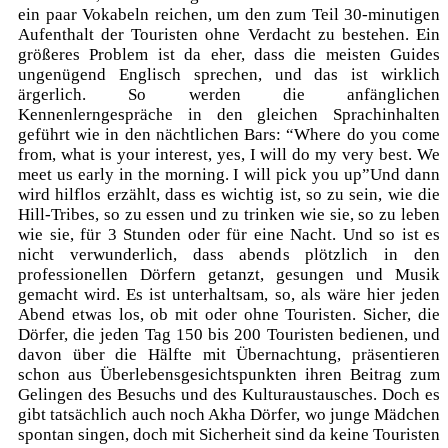
ein paar Vokabeln reichen, um den zum Teil 30-minutigen
Aufenthalt der Touristen ohne Verdacht zu bestehen. Ein
größeres Problem ist da eher, dass die meisten Guides
ungenügend Englisch sprechen, und das ist wirklich
ärgerlich. So werden die anfänglichen
Kennenlerngespräche in den gleichen Sprachinhalten
geführt wie in den nächtlichen Bars: “Where do you come
from, what is your interest, yes, I will do my very best. We
meet us early in the morning. I will pick you up”Und dann
wird hilflos erzählt, dass es wichtig ist, so zu sein, wie die
Hill-Tribes, so zu essen und zu trinken wie sie, so zu leben
wie sie, für 3 Stunden oder für eine Nacht. Und so ist es
nicht verwunderlich, dass abends plötzlich in den
professionellen Dörfern getanzt, gesungen und Musik
gemacht wird. Es ist unterhaltsam, so, als wäre hier jeden
Abend etwas los, ob mit oder ohne Touristen. Sicher, die
Dörfer, die jeden Tag 150 bis 200 Touristen bedienen, und
davon über die Hälfte mit Übernachtung, präsentieren
schon aus Überlebensgesichtspunkten ihren Beitrag zum
Gelingen des Besuchs und des Kulturaustausches. Doch es
gibt tatsächlich auch noch Akha Dörfer, wo junge Mädchen
spontan singen, doch mit Sicherheit sind da keine Touristen