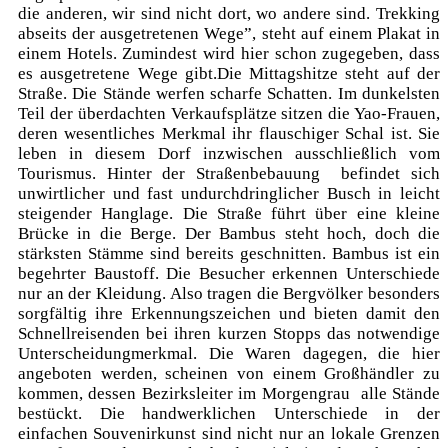
die anderen, wir sind nicht dort, wo andere sind. Trekking
abseits der ausgetretenen Wege”, steht auf einem Plakat in
einem Hotels. Zumindest wird hier schon zugegeben, dass
es ausgetretene Wege gibt.Die Mittagshitze steht auf der
Straße. Die Stände werfen scharfe Schatten. Im dunkelsten
Teil der überdachten Verkaufsplätze sitzen die Yao-Frauen,
deren wesentliches Merkmal ihr flauschiger Schal ist. Sie
leben in diesem Dorf inzwischen ausschließlich vom
Tourismus. Hinter der Straßenbebauung befindet sich
unwirtlicher und fast undurchdringlicher Busch in leicht
steigender Hanglage. Die Straße führt über eine kleine
Brücke in die Berge. Der Bambus steht hoch, doch die
stärksten Stämme sind bereits geschnitten. Bambus ist ein
begehrter Baustoff. Die Besucher erkennen Unterschiede
nur an der Kleidung. Also tragen die Bergvölker besonders
sorgfältig ihre Erkennungszeichen und bieten damit den
Schnellreisenden bei ihren kurzen Stopps das notwendige
Unterscheidungmerkmal. Die Waren dagegen, die hier
angeboten werden, scheinen von einem Großhändler zu
kommen, dessen Bezirksleiter im Morgengrau alle Stände
bestückt. Die handwerklichen Unterschiede in der
einfachen Souvenirkunst sind nicht nur an lokale Grenzen