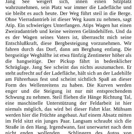
Jang See weigert sich, innen einen Sitzplatz
wahrzunehmen, sein Platz war immer die Ladefläche und
sie bleibt es auch heute. Der Weg führt steil in die Berge.
Ohne Vierradantrieb ist dieser Weg kaum zu nehmen, sagt
Atip. Ein schwieriges Unterfangen. Atips Wagen hat einen
Zweiradantrieb und keine weiteren Geländehilfen. Und da
es der Wagen seines Vaters ist, überrascht mich seine
Entschlußkraft, diese Bergbesteigung vorzunehmen. Wir
fahren durch das Dorf, dann am Berghang entlang. Die
bergseitige Weghälfte ist etwa fünfzig Zentimeter höher als
die hangseitige. Der Pickup fährt in bedenklicher
Schräglage. Jang See scheint das nichts auszumachen. Er
steht aufrecht auf der Ladefläche, hält sich an der Ladehilfe
am Führerhaus fest und scheint sichtlich Spaß an dieser
Form des Wellenreitens zu haben. Die Kurven werden
enger und die Steigung ist nur mit entsprechendem
Schwung zu nehmen. Steil fliehen die Hänge Richtung Tal,
eine maschinelle Unterstützung der Feldarbeit ist hier
niemals möglich, das wird bei dieser Fahrt klar. Mühsam
werden hier die Früchte angebaut. Auf einem Absatz mitten
im Feld sitzt ein junges Paar. Langsam schraubt sich die
Straße in den Hang. Irgendwann, fast unerwartet nach dem
nicht enden wollenden Schlingern des Autos von