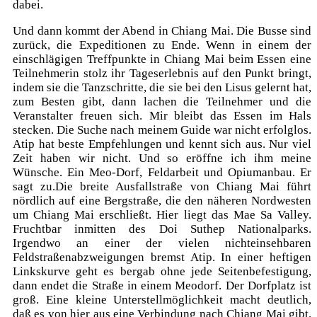
dabei.
Und dann kommt der Abend in Chiang Mai. Die Busse sind
zurück, die Expeditionen zu Ende. Wenn in einem der
einschlägigen Treffpunkte in Chiang Mai beim Essen eine
Teilnehmerin stolz ihr Tageserlebnis auf den Punkt bringt,
indem sie die Tanzschritte, die sie bei den Lisus gelernt hat,
zum Besten gibt, dann lachen die Teilnehmer und die
Veranstalter freuen sich. Mir bleibt das Essen im Hals
stecken. Die Suche nach meinem Guide war nicht erfolglos.
Atip hat beste Empfehlungen und kennt sich aus. Nur viel
Zeit haben wir nicht. Und so eröffne ich ihm meine
Wünsche. Ein Meo-Dorf, Feldarbeit und Opiumanbau. Er
sagt zu.Die breite Ausfallstraße von Chiang Mai führt
nördlich auf eine Bergstraße, die den näheren Nordwesten
um Chiang Mai erschließt. Hier liegt das Mae Sa Valley.
Fruchtbar inmitten des Doi Suthep Nationalparks.
Irgendwo an einer der vielen nichteinsehbaren
Feldstraßenabzweigungen bremst Atip. In einer heftigen
Linkskurve geht es bergab ohne jede Seitenbefestigung,
dann endet die Straße in einem Meodorf. Der Dorfplatz ist
groß. Eine kleine Unterstellmöglichkeit macht deutlich,
daß es von hier aus eine Verbindung nach Chiang Mai gibt.