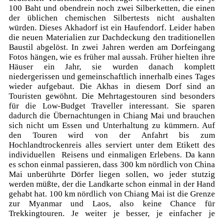
100 Baht und obendrein noch zwei Silberketten, die einen
der üblichen chemischen Silbertests nicht aushalten
würden. Dieses Akhadorf ist ein Haufendorf. Leider haben
die neuen Materialien zur Dachdeckung den traditionellen
Baustil abgelöst. In zwei Jahren werden am Dorfeingang
Fotos hängen, wie es früher mal aussah. Früher hielten ihre
Häuser ein Jahr, sie wurden danach komplett
niedergerissen und gemeinschaftlich innerhalb eines Tages
wieder aufgebaut. Die Akhas in diesem Dorf sind an
Touristen gewöhnt. Die Mehrtagestouren sind besonders
für die Low-Budget Traveller interessant. Sie sparen
dadurch die Übernachtungen in Chiang Mai und brauchen
sich nicht um Essen und Unterhaltung zu kümmern. Auf
den Touren wird von der Anfahrt bis zum
Hochlandtrockenreis alles serviert unter dem Etikett des
individuellen Reisens und einmaligen Erlebens. Da kann
es schon einmal passieren, dass 300 km nördlich von China
Mai unberührte Dörfer liegen sollen, wo jeder stutzig
werden müßte, der die Landkarte schon einmal in der Hand
gehabt hat. 100 km nördlich von Chiang Mai ist die Grenze
zur Myanmar und Laos, also keine Chance für
Trekkingtouren. Je weiter je besser, je einfacher je