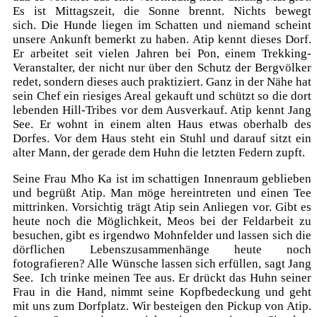
Es ist Mittagszeit, die Sonne brennt. Nichts bewegt
sich. Die Hunde liegen im Schatten und niemand scheint
unsere Ankunft bemerkt zu haben. Atip kennt dieses Dorf.
Er arbeitet seit vielen Jahren bei Pon, einem Trekking-
Veranstalter, der nicht nur über den Schutz der Bergvölker
redet, sondern dieses auch praktiziert. Ganz in der Nähe hat
sein Chef ein riesiges Areal gekauft und schützt so die dort
lebenden Hill-Tribes vor dem Ausverkauf. Atip kennt Jang
See. Er wohnt in einem alten Haus etwas oberhalb des
Dorfes. Vor dem Haus steht ein Stuhl und darauf sitzt ein
alter Mann, der gerade dem Huhn die letzten Federn zupft.
Seine Frau Mho Ka ist im schattigen Innenraum geblieben
und begrüßt Atip. Man möge hereintreten und einen Tee
mittrinken. Vorsichtig trägt Atip sein Anliegen vor. Gibt es
heute noch die Möglichkeit, Meos bei der Feldarbeit zu
besuchen, gibt es irgendwo Mohnfelder und lassen sich die
dörflichen Lebenszusammenhänge heute noch
fotografieren? Alle Wünsche lassen sich erfüllen, sagt Jang
See. Ich trinke meinen Tee aus. Er drückt das Huhn seiner
Frau in die Hand, nimmt seine Kopfbedeckung und geht
mit uns zum Dorfplatz. Wir besteigen den Pickup von Atip.