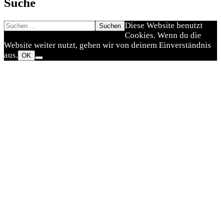
Suche
Suchen
Nach
Diese Website benutzt
nach:
oben
Cookies. Wenn du die
scrollen
Website weiter nutzt, gehen wir von deinem Einverständnis
aus.
OK