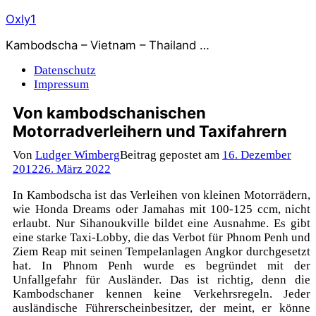
Zum
Oxly1
Inhalt
Kambodscha – Vietnam – Thailand …
springen
Datenschutz
Impressum
Von kambodschanischen
Motorradverleihern und Taxifahrern
Von
Ludger Wimberg
Beitrag gepostet am
16. Dezember
2012
26. März 2022
In Kambodscha ist das Verleihen von kleinen Motorrädern,
wie Honda Dreams oder Jamahas mit 100-125 ccm, nicht
erlaubt. Nur Sihanoukville bildet eine Ausnahme. Es gibt
eine starke Taxi-Lobby, die das Verbot für Phnom Penh und
Ziem Reap mit seinen Tempelanlagen Angkor durchgesetzt
hat. In Phnom Penh wurde es begründet mit der
Unfallgefahr für Ausländer. Das ist richtig, denn die
Kambodschaner kennen keine Verkehrsregeln. Jeder
ausländische Führerscheinbesitzer, der meint, er könne