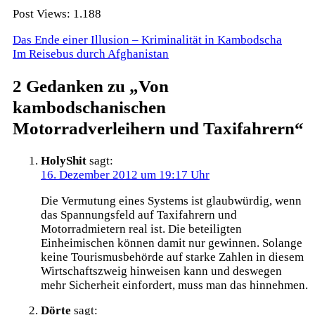
Post Views:
1.188
Beitragsnavigation
Das Ende einer Illusion – Kriminalität in Kambodscha
Im Reisebus durch Afghanistan
2 Gedanken zu „
Von
kambodschanischen
Motorradverleihern und Taxifahrern
“
HolyShit
sagt:
16. Dezember 2012 um 19:17 Uhr
Die Vermutung eines Systems ist glaubwürdig, wenn
das Spannungsfeld auf Taxifahrern und
Motorradmietern real ist. Die beteiligten
Einheimischen können damit nur gewinnen. Solange
keine Tourismusbehörde auf starke Zahlen in diesem
Wirtschaftszweig hinweisen kann und deswegen
mehr Sicherheit einfordert, muss man das hinnehmen.
Dörte
sagt: