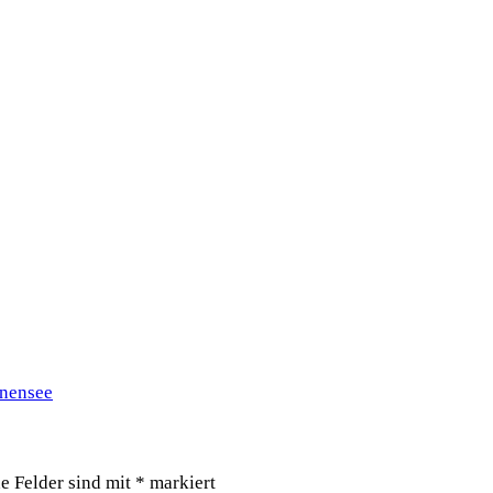
anensee
he Felder sind mit
*
markiert