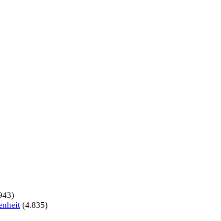
943)
enheit
(4.835)